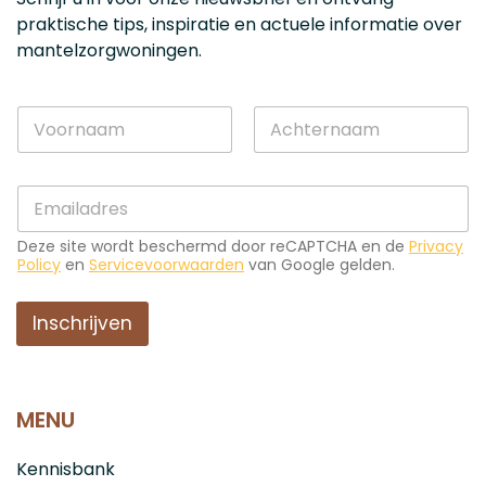
praktische tips, inspiratie en actuele informatie over
mantelzorgwoningen.
N
a
a
Voornaam
Achternaam
m
*
E
*
N
-
a
m
a
Deze site wordt beschermd door reCAPTCHA en de
Privacy
a
m
Policy
en
Servicevoorwaarden
van Google gelden.
i
E
l
-
*
Inschrijven
m
a
i
l
MENU
Kennisbank