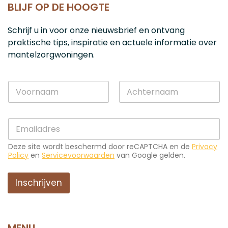
BLIJF OP DE HOOGTE
Schrijf u in voor onze nieuwsbrief en ontvang
praktische tips, inspiratie en actuele informatie over
mantelzorgwoningen.
*
N
E
a
-
a
m
Voornaam
Achternaam
m
a
E
*
i
-
l
m
E
Deze site wordt beschermd door reCAPTCHA en de
Privacy
a
-
Policy
en
Servicevoorwaarden
van Google gelden.
i
m
l
a
*
Inschrijven
i
l
MENU