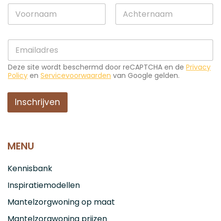
N
N
a
a
a
a
m
Voornaam
Achternaam
m
N
E
*
a
-
a
m
m
Deze site wordt beschermd door reCAPTCHA en de
Privacy
a
E
Policy
en
Servicevoorwaarden
van Google gelden.
i
-
l
m
*
Inschrijven
a
i
l
MENU
Kennisbank
Inspiratiemodellen
Mantelzorgwoning op maat
Mantelzorgwoning prijzen