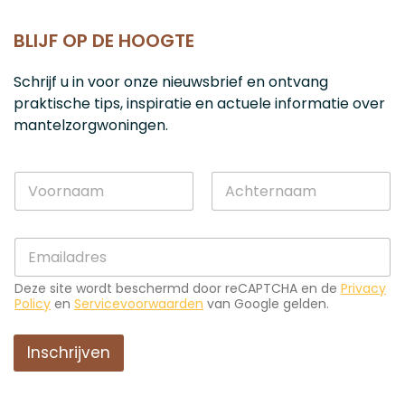
BLIJF OP DE HOOGTE
Schrijf u in voor onze nieuwsbrief en ontvang
praktische tips, inspiratie en actuele informatie over
mantelzorgwoningen.
*
N
N
a
a
a
a
Voornaam
Achternaam
m
m
E
*
E
-
-
m
m
Deze site wordt beschermd door reCAPTCHA en de
Privacy
a
a
Policy
en
Servicevoorwaarden
van Google gelden.
i
i
l
l
*
Inschrijven