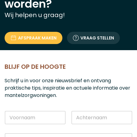
worden?
Wij helpen u graag!
AFSPRAAK MAKEN
VRAAG STELLEN
BLIJF OP DE HOOGTE
Schrijf u in voor onze nieuwsbrief en ontvang
praktische tips, inspiratie en actuele informatie over
mantelzorgwoningen.
E
N
-
a
m
a
a
Voornaam
Achternaam
m
i
E
*