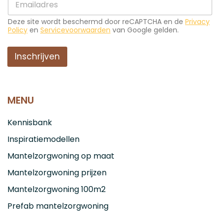
l
-
*
m
*
Deze site wordt beschermd door reCAPTCHA en de
Privacy
a
Policy
en
Servicevoorwaarden
van Google gelden.
i
l
*
Inschrijven
MENU
Kennisbank
Inspiratiemodellen
Mantelzorgwoning op maat
Mantelzorgwoning prijzen
Mantelzorgwoning 100m2
Prefab mantelzorgwoning