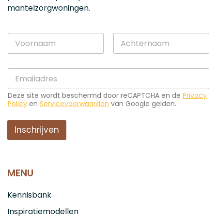
mantelzorgwoningen.
N
a
a
Voornaam
Achternaam
m
E
E
*
-
-
m
m
a
Deze site wordt beschermd door reCAPTCHA en de
Privacy
a
i
Policy
en
Servicevoorwaarden
van Google gelden.
i
l
l
*
*
Inschrijven
E
-
m
a
i
MENU
l
Kennisbank
Inspiratiemodellen