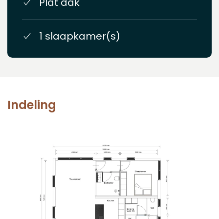
Plat dak
1 slaapkamer(s)
Indeling