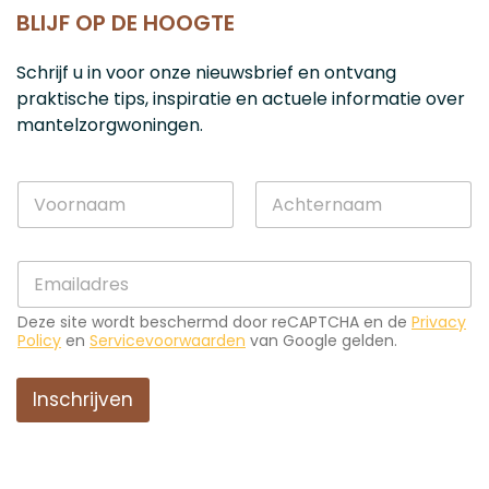
BLIJF OP DE HOOGTE
Schrijf u in voor onze nieuwsbrief en ontvang
praktische tips, inspiratie en actuele informatie over
mantelzorgwoningen.
N
a
a
Voornaam
Achternaam
m
*
E
*
N
-
a
m
a
Deze site wordt beschermd door reCAPTCHA en de
Privacy
a
m
Policy
en
Servicevoorwaarden
van Google gelden.
i
N
l
a
*
Inschrijven
a
m