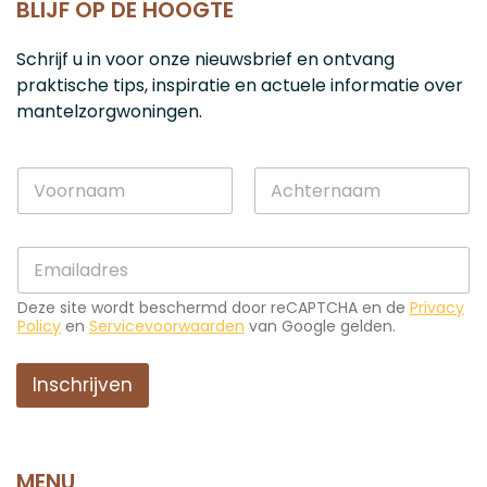
BLIJF OP DE HOOGTE
Schrijf u in voor onze nieuwsbrief en ontvang
praktische tips, inspiratie en actuele informatie over
mantelzorgwoningen.
N
a
a
Voornaam
Achternaam
m
*
E
*
*
-
N
m
a
Deze site wordt beschermd door reCAPTCHA en de
Privacy
a
a
Policy
en
Servicevoorwaarden
van Google gelden.
i
m
l
*
Inschrijven
MENU