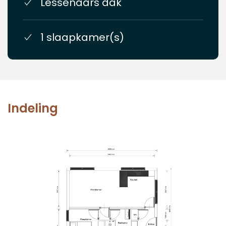
Lessenaars dak
1 slaapkamer(s)
Indeling