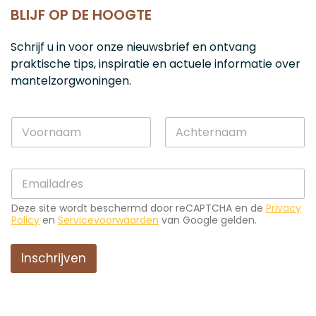
BLIJF OP DE HOOGTE
Schrijf u in voor onze nieuwsbrief en ontvang
praktische tips, inspiratie en actuele informatie over
mantelzorgwoningen.
*
N
*
a
*
a
Voornaam
Achternaam
m
E
*
-
m
Deze site wordt beschermd door reCAPTCHA en de
Privacy
a
Policy
en
Servicevoorwaarden
van Google gelden.
i
l
*
Inschrijven