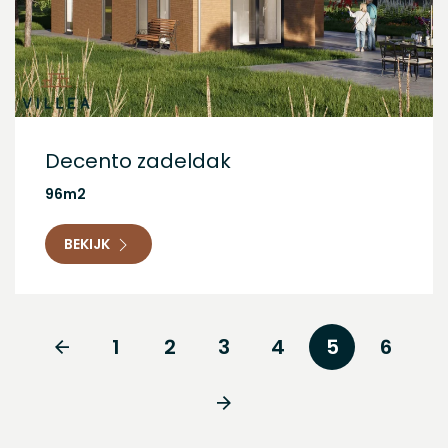
Decento zadeldak
96m2
BEKIJK
1
2
3
4
5
6