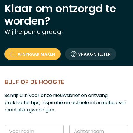
Klaar om ontzorgd te
worden?
Wij helpen u graag!
AFSPRAAK MAKEN
VRAAG STELLEN
BLIJF OP DE HOOGTE
Schrijf u in voor onze nieuwsbrief en ontvang
praktische tips, inspiratie en actuele informatie over
mantelzorgwoningen.
N
N
a