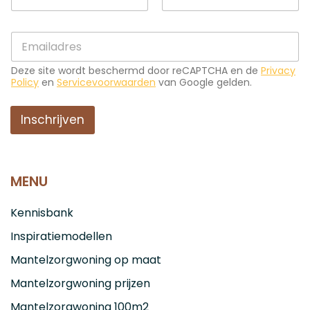
a
a
a
m
Voornaam
Achternaam
m
E
E
*
-
-
m
m
a
Deze site wordt beschermd door reCAPTCHA en de
Privacy
a
i
Policy
en
Servicevoorwaarden
van Google gelden.
i
l
l
E
*
Inschrijven
-
m
a
i
l
MENU
Kennisbank
Inspiratiemodellen
Mantelzorgwoning op maat
Mantelzorgwoning prijzen
Mantelzorgwoning 100m2