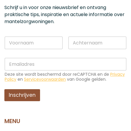
Schrijf u in voor onze nieuwsbrief en ontvang
praktische tips, inspiratie en actuele informatie over
mantelzorgwoningen.
N
a
a
Voornaam
Achternaam
m
*
E
*
E
-
-
m
m
Deze site wordt beschermd door reCAPTCHA en de
Privacy
a
a
Policy
en
Servicevoorwaarden
van Google gelden.
i
i
l
l
*
Inschrijven
E
-
m
a
i
MENU
l