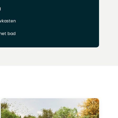
g
wkasten
met bad