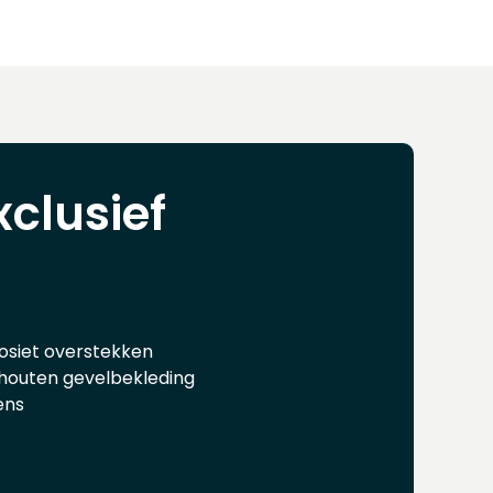
xclusief
siet overstekken
outen gevelbekleding
ens