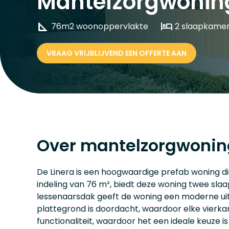
Mantelzorgwoning
76m2 woonoppervlakte
2 slaapkamer
VRAAG VRIJBLIJVEND EEN OFFERTE AAN
Over mantelzorgwonin
De Linera is een hoogwaardige prefab woning di
indeling van 76 m², biedt deze woning twee sla
lessenaarsdak geeft de woning een moderne uits
plattegrond is doordacht, waardoor elke vierka
functionaliteit, waardoor het een ideale keuze 