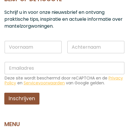
Schrijf u in voor onze nieuwsbrief en ontvang
praktische tips, inspiratie en actuele informatie over
mantelzorgwoningen.
N
a
a
Voornaam
Achternaam
m
E
E
*
-
-
m
m
a
Deze site wordt beschermd door reCAPTCHA en de
Privacy
a
i
Policy
en
Servicevoorwaarden
van Google gelden.
i
l
l
*
*
Inschrijven
*
MENU