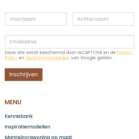
N
N
a
a
a
a
m
Voornaam
Achternaam
m
*
E
*
E
-
-
m
m
Deze site wordt beschermd door reCAPTCHA en de
Privacy
a
a
Policy
en
Servicevoorwaarden
van Google gelden.
i
i
l
l
*
Inschrijven
MENU
Kennisbank
Inspiratiemodellen
Mantelzorgwoning op maat