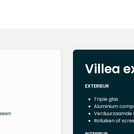
Villea e
EXTERIEUR
Triple glas
Aluminium compo
eisen
Verduurzaamde h
Rolluiken of scre
INTERIEUR