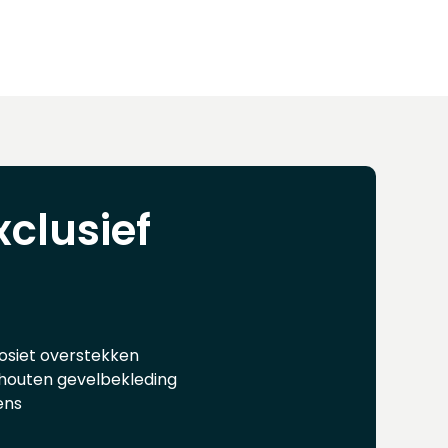
xclusief
siet overstekken
outen gevelbekleding
ens