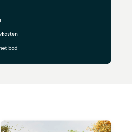
g
wkasten
met bad