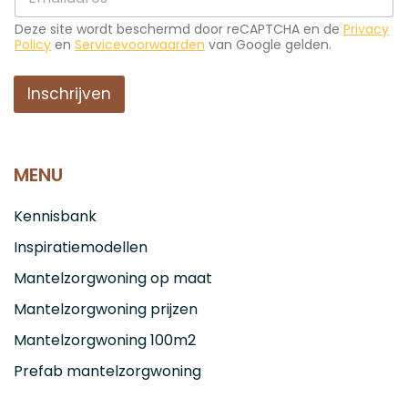
-
a
m
m
Deze site wordt beschermd door reCAPTCHA en de
Privacy
a
E
Policy
en
Servicevoorwaarden
van Google gelden.
i
-
l
m
*
Inschrijven
a
i
l
E
-
MENU
m
a
i
Kennisbank
l
Inspiratiemodellen
Mantelzorgwoning op maat
Mantelzorgwoning prijzen
Mantelzorgwoning 100m2
Prefab mantelzorgwoning