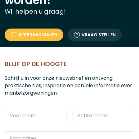
worden?
Wij helpen u graag!
AFSPRAAK MAKEN
VRAAG STELLEN
BLIJF OP DE HOOGTE
Schrijf u in voor onze nieuwsbrief en ontvang
praktische tips, inspiratie en actuele informatie over
mantelzorgwoningen.
N
a
a
Voornaam
Achternaam
m
N
E
*
a