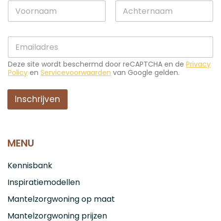
N
-
a
m
a
a
Voornaam
Achternaam
m
i
E
*
l
-
N
m
a
Deze site wordt beschermd door reCAPTCHA en de
Privacy
a
a
Policy
en
Servicevoorwaarden
van Google gelden.
i
m
l
N
*
Inschrijven
a
a
m
MENU
Kennisbank
Inspiratiemodellen
Mantelzorgwoning op maat
Mantelzorgwoning prijzen