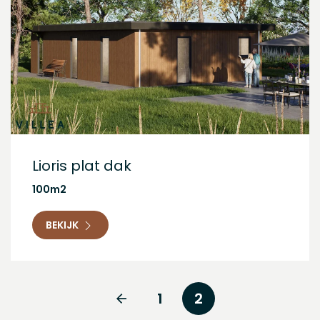
Lioris plat dak
100m2
BEKIJK
1
2